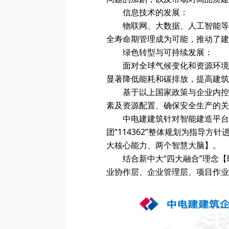
信息技术的发展：
物联网、大数据、人工智能等
全寿命期管理成为可能，推动了建
绿色转型与可持续发展：
面对全球气候变化和资源环境
显著降低能耗和碳排放，提高建筑
基于以上国家政策与企业内控
素及资源配置、确保安全生产的关
中电建建筑针对智能建造平台
团“114362”整体规划为指导
大核心能力、两个智慧大脑】。
结合新中大“四大融合”理念
业协作层、企业管理层、项目作业