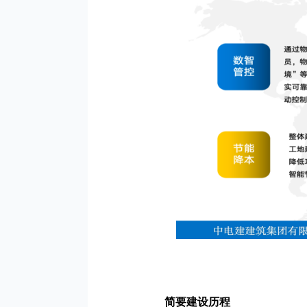
简要建设历程