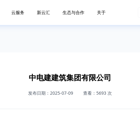
云服务
新云汇
生态与合作
关于
中电建建筑集团有限公司
发布日期：2025-07-09
查看：5693 次