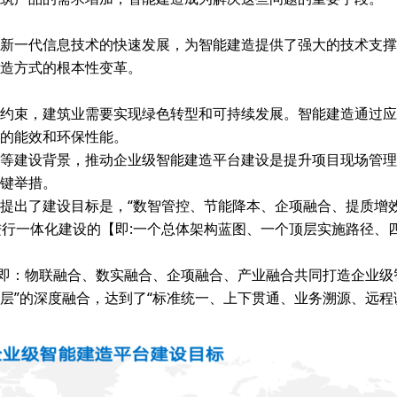
新一代信息技术的快速发展，为智能建造提供了强大的技术支撑
造方式的根本性变革。
约束，建筑业需要实现绿色转型和可持续发展。智能建造通过应
的能效和环保性能。
等建设背景，推动企业级智能建造平台建设是提升项目现场管理
键举措。
提出了建设目标是，“数智管控、节能降本、企项融合、提质增
方针进行一体化建设的【即:一个总体架构蓝图、一个顶层实施路径
【即：物联融合、数实融合、企项融合、产业融合共同打造企业级
层”的深度融合，达到了“标准统一、上下贯通、业务溯源、远程