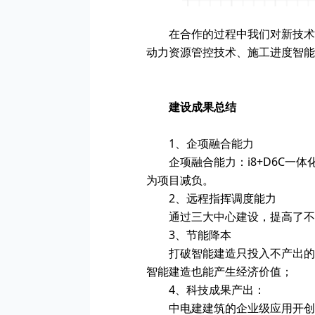
在合作的过程中我们对新技术
动力资源管控技术、施工进度智能
建设成果总结
1、企项融合能力
企项融合能力：i8+D6C
为项目减负。
2、远程指挥调度能力
通过三大中心建设，提高了不
3、节能降本
打破智能建造只投入不产出的
智能建造也能产生经济价值；
4、科技成果产出：
中电建建筑的企业级应用开创