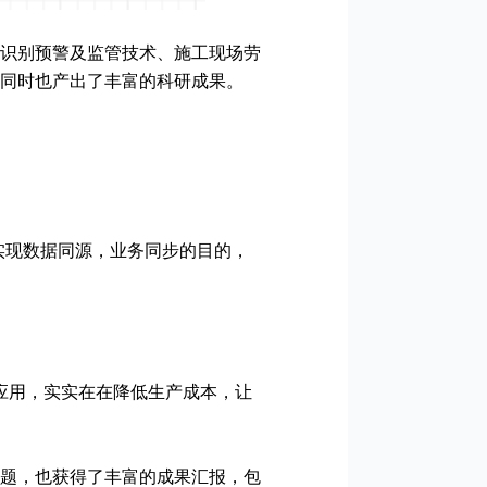
识别预警及监管技术、施工现场劳
同时也产出了丰富的科研成果。
，实现数据同源，业务同步的目的，
收应用，实实在在降低生产成本，让
题，也获得了丰富的成果汇报，包