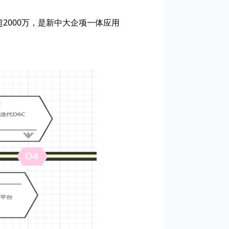
2000万，是新中大企项一体应用