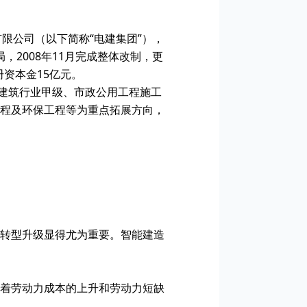
有限公司（以下简称“电建集团”），
，2008年11月完成整体改制，更
册资本金15亿元。
计建筑行业甲级、市政公用工程施工
程及环保工程等为重点拓展方向，
。
转型升级显得尤为重要。智能建造
着劳动力成本的上升和劳动力短缺